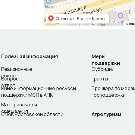
Полезная информация
Меры
поддержки
Ревизионные
Субсидии
союзы
Вопрос-
Гранты
ответ
Иные информационные ресурсы
Брошюра по мера
поддержки МСП в АПК
господдержки
Материалы для
скачивания
СПоК Ростовской области
Агротуризм