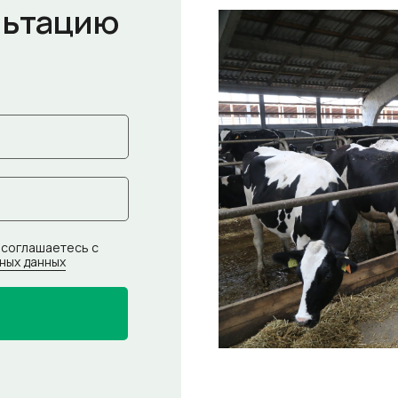
льтацию
 соглашаетесь с
ных данных
е