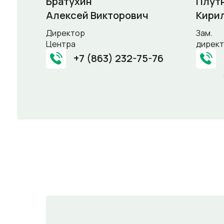
Братухин
Плут
Алексей Викторович
Кири
Директор
Зам.
Центра
дирек
+7 (863) 232-75-76