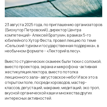
23 августа 2025 года, по приглашению организаторов
(Биохутор Петровский), директор Центра
компетенций– Алексей Братухин, в рамках 5-го
юбилейного Хутор Феста, провел лекцию по теме
«Сельский туризм и государственная поддержка», в
необычном формате - «Лекторий в лесу».
Вместо студенческих скамеек были тюки с соломой,
вместо проектора, экрана и микрофона -активная
жестикуляция лектора, вместо потолка
лекционного зала– августовское небо! И все это в
открытом поле, посреди хороводов, мастер-
классов, дегустаций, макраме, медитаций, эко троп,
вкусной органической каши и множества других
интересных активностей.