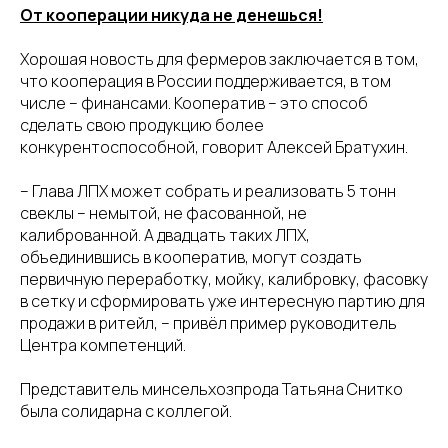
От кооперации никуда не денешься!
Хорошая новость для фермеров заключается в том,
что кооперация в России поддерживается, в том
числе – финансами. Кооператив – это способ
сделать свою продукцию более
конкурентоспособной, говорит Алексей Братухин.
– Глава ЛПХ может собрать и реализовать 5 тонн
свеклы – немытой, не фасованной, не
калиброванной. А двадцать таких ЛПХ,
объединившись в кооператив, могут создать
первичную переработку, мойку, калибровку, фасовку
в сетку и сформировать уже интересную партию для
продажи в ритейл, – привёл пример руководитель
Центра компетенций.
Представитель минсельхозпрода Татьяна Снитко
была солидарна с коллегой.