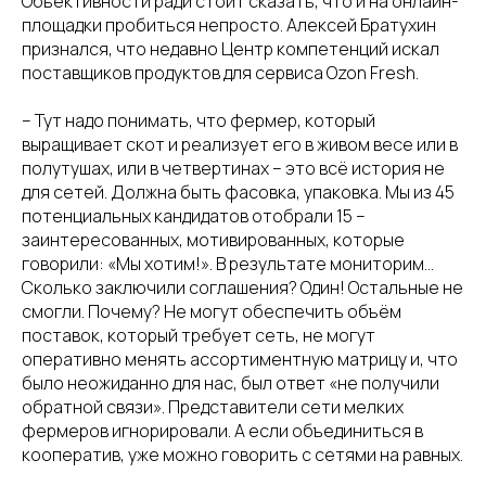
Объективности ради стоит сказать, что и на онлайн-
площадки пробиться непросто. Алексей Братухин
признался, что недавно Центр компетенций искал
поставщиков продуктов для сервиса Ozon Fresh.
– Тут надо понимать, что фермер, который
выращивает скот и реализует его в живом весе или в
полутушах, или в четвертинах – это всё история не
для сетей. Должна быть фасовка, упаковка. Мы из 45
потенциальных кандидатов отобрали 15 –
заинтересованных, мотивированных, которые
говорили: «Мы хотим!». В результате мониторим…
Сколько заключили соглашения? Один! Остальные не
смогли. Почему? Не могут обеспечить объём
поставок, который требует сеть, не могут
оперативно менять ассортиментную матрицу и, что
было неожиданно для нас, был ответ «не получили
обратной связи». Представители сети мелких
фермеров игнорировали. А если объединиться в
кооператив, уже можно говорить с сетями на равных.