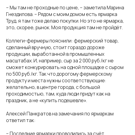
– Мы там не проходные по цене, – заметила Марина
Гнездилова. – Рядом с моим домом есть ярмарка
Труд, я там тоже делаю покупки. Но это не ярмарка,
это, скорее, рынок. Моя продукция там не пройдёт.
Коллеги-фермеры пояснили: фермерский товар,
сделанный вручную, стоит гораздо дороже
продукции, выработанной в промышленных
масштабах. И, например, сыр за 2 000 руб./кг не
сможет конкурировать на одной площадке с сыром
по 500 руб./кг. Так что дорогому фермерскому
продукту и места нужны соответствующие:
желательно, в центре города, с большой
проходимостью, там, куда люди придут как на
праздник, а не «купить подешевле».
Алексей Панкратов на замечания по ярмаркам
ответил так:
– Последние ярмарки проводились за счёт