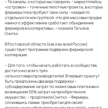
– Те каналы, о которых мы говорили, – маркетплейсы,
«островки» – точечные пилотные проекты, в которых
фермеры пока пробуют свои силы – каждый по
отдельности или группкой. «Но для массовых продаж
намного эффективнее сработает объединение
фермеров в кооперативы», —сказала Татьяна
Снитко.
В Ростовской области (как и во всей России)
существует программа поддержки фермерской
кооперации.
– Для того, чтобы начать работать в сообществе,
достаточно всего трёх
сельхозтоваропроизводителей. В первый год могут
быть предложены два вида поддержки –
субсидирование затрат по лизинговым платежам и
возмещение 50% затрат на приобретённое
имущество, – продолжила Снитко. – Фермеры,
сложившись паями, приобретая для своей
деятельности оборудование или транспорт, могут в