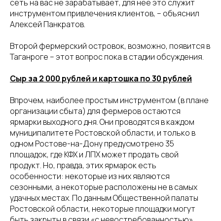
сеть на вас не зарабатывает, для неё это служит
инструментом привлечения клиентов, – объяснил
Алексей Панкратов.
Второй фермерский островок, возможно, появится в
Таганроге – этот вопрос пока в стадии обсуждения.
Сыр за 2 000 рублей и картошка по 30 рублей
Впрочем, наиболее простым инструментом (в плане
организации сбыта) для фермеров остаются
ярмарки выходного дня. Они проводятся в каждом
муниципалитете Ростовской области, и только в
одном Ростове-на-Дону предусмотрено 35
площадок, где КФХ и ЛПХ может продать свой
продукт. Но, правда, этих ярмарок есть
особенности: некоторые из них являются
сезонными, а некоторые расположены не в самых
удачных местах. По данным Общественной палаты
Ростовской области, некоторые площадки могут
быть закрыты в связи «с невостребованностью».