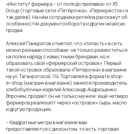
«Институт фермера – от поля до прилавка» от X5
Group (торговые сети «Пятёрочка», «Перекрёсток» и
так далее). На нём сотрудники ритейла расскажут об
особенностях документооборота и других нюансах
продаж.
Алексей Панкратов отметил, что «попасть» в сеть
можно разными способами: не только разместиться
на полке наряду с известными брендами, но и
образовать свой «фермерский островок». Первый
такой островок образовала «Пятёрочка» в магазине
на ул. Таганрогской, 114. Торговлей в формате shop-
in-shop (магазин в магазине) занялся производитель
хлебобулочных изделий Александр Андрющенко.
Впрочем, продаёт он не только мучное: ещё четверо
фермеров реализуют через «островок» сыры, масло
и другую продукцию.
– Квадратные метры в магазине вам
предоставляются с дисконтом, то есть торговая